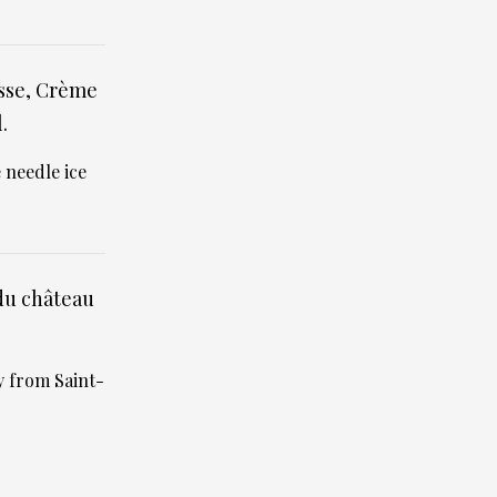
asse, Crème
.
 needle ice
 du château
y from Saint-