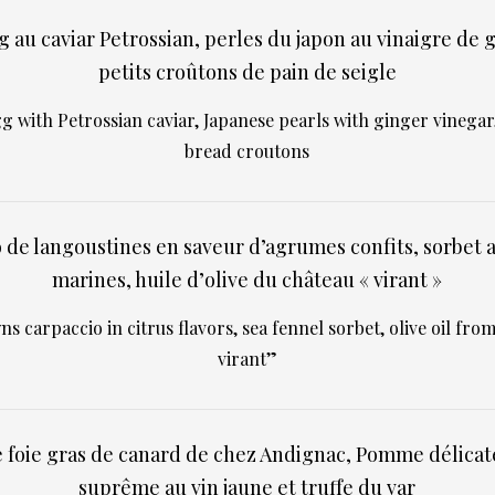
 au caviar Petrossian, perles du japon au vinaigre de
petits croûtons de pain de seigle
 with Petrossian caviar, Japanese pearls with ginger vinegar
bread croutons
 de langoustines en saveur d’agrumes confits, sorbet a
marines, huile d’olive du château « virant »
s carpaccio in citrus flavors, sea fennel sorbet, olive oil fro
virant”
e foie gras de canard de chez Andignac, Pomme délicat
suprême au vin jaune et truffe du var