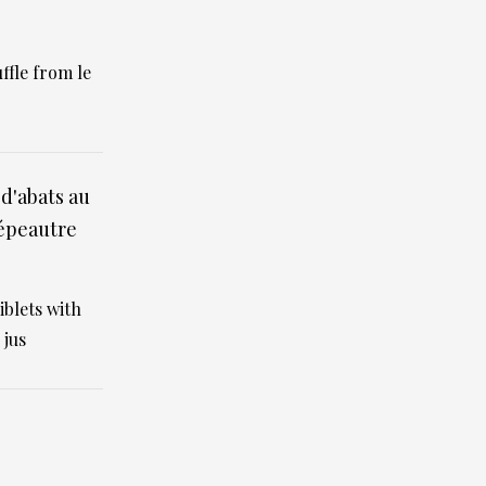
ffle from le
d'abats au
'épeautre
iblets with
 jus