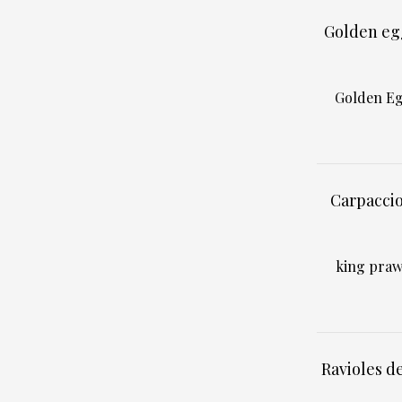
Golden egg
Golden Egg
Carpaccio
king prawn
Ravioles d