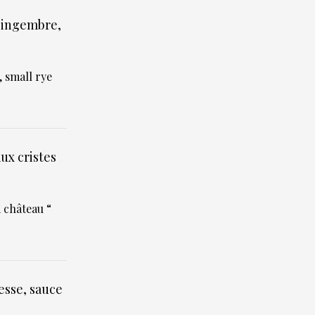
 gingembre,
, small rye
ux cristes
m château “
esse, sauce